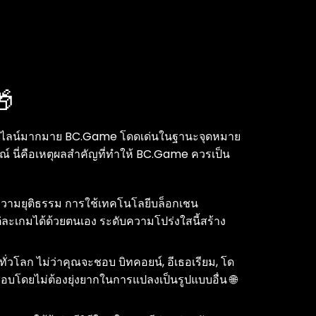
🎁
กมออนไลน์มากมาย BC.Game โดดเด่นในฐานะจุดหมาย
รณ์ นี่คือเหตุผลสำคัญที่ทำให้ BC.Game ควรเป็น
ความยุติธรรม การใช้เทคโนโลยีบล็อกเชน
ะเกมได้ด้วยตนเอง ระดับความโปร่งใสนี้สร้าง
ั่วโลก ไม่ว่าคุณจะชอบ บิทคอยน์, อีเธอเรียม, โด
ื่นชอบโดยไม่ต้องยุ่งยากในการแปลงเป็นรูปแบบอื่น 🌐