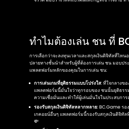
ทำไมต้องเล่น ชน ที่ 
การเลือกว่าจะลงทุนเวลาและสกุลเงินดิจิทัลที่ไ
ปลายทางชั้นนำสำหรับผู้ที่ต้องการเล่น ชน มอบประโ
แพลตฟอร์มหลักของคุณในการเล่น ชน:
การเล่นเกมที่ยุติธรรมแบบโปร่งใส
: ที่ใจกลางข
แพลตฟอร์มนี้มั่นใจว่าทุกรอบของ ชนนั้นยุติธ
ความเชื่อมั่นและทำให้ผู้เล่นมั่นใจในประสบการณ์
รองรับสกุลเงินดิจิทัลหลากหลาย
: BC.Game รองรั
เกคอยน์อื่นๆ แพลตฟอร์มนี้รองรับสกุลเงินดิจิทัลท
💸