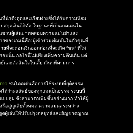
่น่าดึงดูดและเรียบง่ายซึ่งได้รับความนิยม
ชอบสกุลเงินดิจิทัล ในฐานะที่เป็นเกมเด่นใน
นชวนผู้เล่นมาทดสอบความแม่นยำและ
องเกมนี้คือ: ผู้เข้าร่วมเดิมพันในตัวคูณที่
หมายที่จะถอนเงินออกก่อนที่จะเกิด “ชน” ที่ไม่
นั้น กลไกนี้ไม่เพียงเพิ่มความตื่นเต้น แต่
ุทธ์และตัดสินใจในเสี้ยววินาทีตามการ
Game
ชนโดดเด่นคือการใช้ระบบที่ยุติธรรม
ใจได้ว่าผลลัพธ์ของทุกเกมเป็นธรรม ระบบนี้
แบบสุ่ม ซึ่งสามารถเพิ่มขึ้นอย่างมาก ทำให้ผู้
หรือสูญเสียทั้งหมด ความสมดุลระหว่าง
งดูดผู้เล่นให้ปรับปรุงกลยุทธ์และสัญชาตญาณ