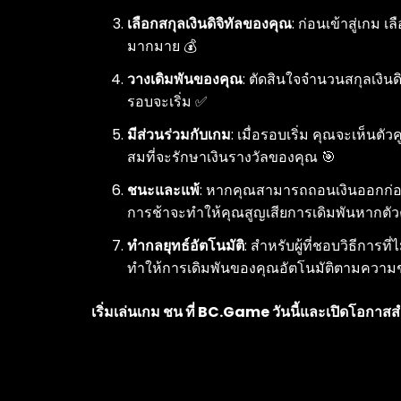
เลือกสกุลเงินดิจิทัลของคุณ
: ก่อนเข้าสู่เกม
มากมาย 💰
วางเดิมพันของคุณ
: ตัดสินใจจำนวนสกุลเงินด
รอบจะเริ่ม ✅
มีส่วนร่วมกับเกม
: เมื่อรอบเริ่ม คุณจะเห็นตัว
สมที่จะรักษาเงินรางวัลของคุณ 🎯
ชนะและแพ้
: หากคุณสามารถถอนเงินออกก่อน
การช้าจะทำให้คุณสูญเสียการเดิมพันหากตั
ทำกลยุทธ์อัตโนมัติ
: สำหรับผู้ที่ชอบวิธีการ
ทำให้การเดิมพันของคุณอัตโนมัติตามความชอ
เริ่มเล่นเกม ชน ที่ BC.Game วันนี้และเปิดโอกาสส