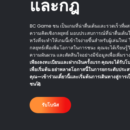
และกฎ
BC Game ชน เป็นเกมที่น่าตื่นเต้นและรวดเร็วที
ความคิดเชิงกลยุทธ์ มอบประสบการณ์ที่น่าตื่นเต้นให้
หวังที่จะทำให้เกมนี้เข้าใจง่ายขึ้นสำหรับผู้เล่นให
กลยุทธ์เพื่อเพิ่มโอกาสในการชนะ คุณจะได้เรียนรู้วิ
ความผันผวน และตัดสินใจอย่างมีข้อมูลเพื่อเพิ่มรา
เพียงลงทะเบียนและฝากเงินครั้งแรก คุณจะได้รับโ
เพื่อเริ่มต้น อย่าพลาดโอกาสนี้ในการยกระดับปร
คุณ—เข้าร่วมเดี๋ยวนี้และเริ่มต้นการเดินทางสู่การ
ชน🚀
รับโบนัส