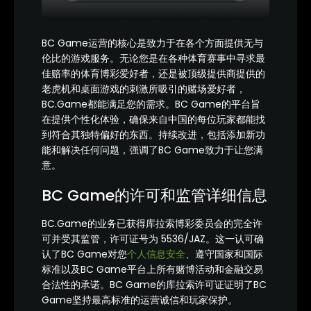
BC Game运营的核心是致力于在各个方面提供无与
伦比的游戏服务。无论您是在各种体育赛事中寻求最
佳赔率的体育博彩爱好者，还是被顶级提供商提供的
老虎机和桌面游戏的刺激所吸引的赌场爱好者，
BC.Game都能满足您的需求。BC Game的平台旨
在提供个性化体验，确保来自中国的每位玩家都能找
到符合其独特偏好的东西。持续改进，包括添加新功
能和解决任何问题，强调了BC Game致力于让您满
意。
BC Game的许可和监管详细信息
BC.Game的业务已获得库拉索博彩委员会的完全许
可并受其监管，许可证号为 5536/JAZ。这一认可确
认了BC Game对您
个人信息安全
、遵守国家和国际
标准以及BC Game平台上所有赌博活动和金融交易
合法性的承诺。BC Game的库拉索许可证证明了BC
Game坚持最高标准的运营诚信和玩家保护。