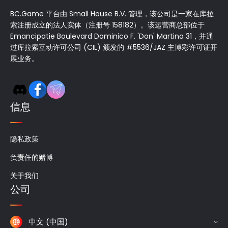
BC.Game 平台由 Small House B.V. 管理，该公司是一家在库拉
索注册成立的法人实体（注册号 158182）。该运营商总部位于
Emancipatie Boulevard Dominico F. 'Don' Martina 31，并通
过库拉索互动许可公司 (CIL) 颁发的 #5536/JAZ 主博彩许可证开
展业务。
信息
隐私政策
负责任的赌博
关于我们
公司
中文 (中国)